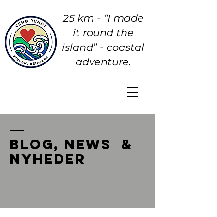
25 km - “I made
it round the
island” - coastal
adventure.
BLOG, NEWS &
nYheder