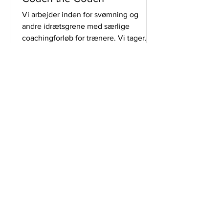
Vi arbejder inden for svømning og
andre idrætsgrene med særlige
coachingforløb for trænere. Vi tager
udgangspunkt i trænerrollen og...
1
/
3
Kontakt
Struer Roklub