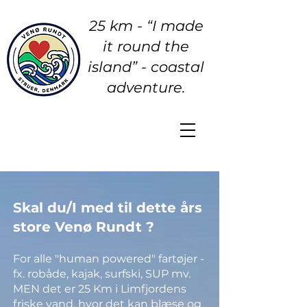
25 km - “I made
it round the
island” - coastal
adventure.
Skal du/I med til dette års
store Venø Rundt ?
For alle "human powered" fartøjer -
fx. robåde, kajak, surfski, SUP mv.
MEN det er 25 Km i Limfjordens
friske vand, hvor det kan blæse og