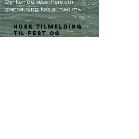
Der kan du læse mere om
overnatning, køb af mad mv.
Husk tilmelding
til fest og
Spisning Lørdag
aften
Kontakt
Struer Roklub
Peter Baastrup
tlf. 26 40 67 57
venorundt@struerroklub.dk