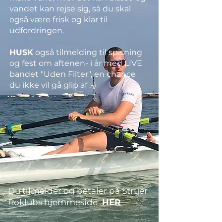
vandet kan rejse sig, så du skal
også være frisk og klar til
udfordringen.
HUSK
også tilmelding til spisning
og fest om aftenen
- i år med LIVE
bandet "Uden Filter", en chance
du ikke vil gå glip af :-)
Du tilmelder og betaler på Struer
Roklubs hjemmeside
HER